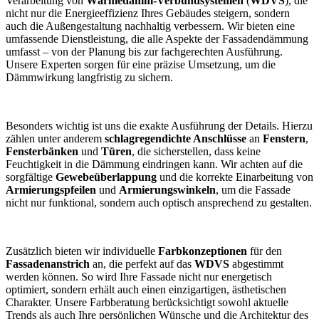
Verarbeitung von
Wärmedämm-Verbundsystemen
(
WDVS
), die
nicht nur die Energieeffizienz Ihres Gebäudes steigern, sondern
auch die Außengestaltung nachhaltig verbessern. Wir bieten eine
umfassende Dienstleistung, die alle Aspekte der Fassadendämmung
umfasst – von der Planung bis zur fachgerechten Ausführung.
Unsere Experten sorgen für eine präzise Umsetzung, um die
Dämmwirkung langfristig zu sichern.
Besonders wichtig ist uns die exakte Ausführung der Details. Hierzu
zählen unter anderem
schlagregendichte Anschlüsse
an
Fenstern
,
Fensterbänken
und
Türen
, die sicherstellen, dass keine
Feuchtigkeit in die Dämmung eindringen kann. Wir achten auf die
sorgfältige
Gewebeüberlappung
und die korrekte Einarbeitung von
Armierungspfeilen
und
Armierungswinkeln
, um die Fassade
nicht nur funktional, sondern auch optisch ansprechend zu gestalten.
Zusätzlich bieten wir individuelle
Farbkonzeptionen
für den
Fassadenanstrich
an, die perfekt auf das
WDVS
abgestimmt
werden können. So wird Ihre Fassade nicht nur energetisch
optimiert, sondern erhält auch einen einzigartigen, ästhetischen
Charakter. Unsere Farbberatung berücksichtigt sowohl aktuelle
Trends als auch Ihre persönlichen Wünsche und die Architektur des